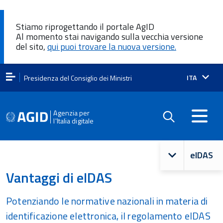
Stiamo riprogettando il portale AgID
Al momento stai navigando sulla vecchia versione
del sito,
qui puoi trovare la nuova versione.
Lingua
ITA
Presidenza del Consiglio dei Ministri
attiva:
Agenzia per
l'Italia digitale
Navigazio
eIDAS
principale
Vantaggi di eIDAS
Potenziando le normative nazionali in materia di
identificazione elettronica, il regolamento eIDAS