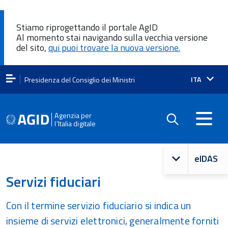
Stiamo riprogettando il portale AgID
Al momento stai navigando sulla vecchia versione
del sito,
qui puoi trovare la nuova versione.
Lingua
ITA
Presidenza del Consiglio dei Ministri
attiva:
Agenzia per
l'Italia digitale
Navigazio
eIDAS
principale
Servizi fiduciari
Con il termine servizio fiduciario si indica un
insieme di servizi elettronici, generalmente forniti