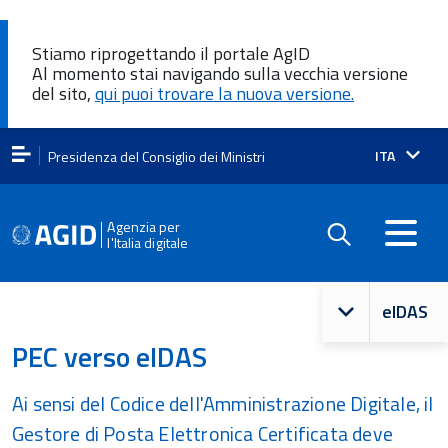
Stiamo riprogettando il portale AgID
Al momento stai navigando sulla vecchia versione
del sito,
qui puoi trovare la nuova versione.
Lingua
ITA
Presidenza del Consiglio dei Ministri
attiva:
Agenzia per
l'Italia digitale
Navigazio
eIDAS
principale
PEC verso eIDAS
Ai sensi del Codice dell'Amministrazione Digitale, il
Gestore di Posta Elettronica Certificata deve