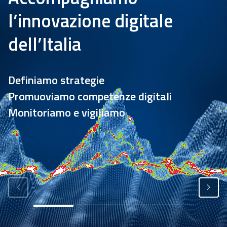
l’innovazione digitale
Academy
dell’Italia
Comunicazione
Definiamo strategie
Promuoviamo competenze digitali
Monitoriamo e vigiliamo