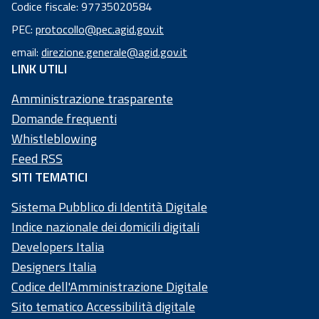
Codice fiscale: 97735020584
Codice
PEC:
protocollo@pec.agid.gov.it
fiscale:
email:
direzione.generale@agid.gov.it
97
LINK UTILI
73
50
Amministrazione trasparente
20
Domande frequenti
58
Whistleblowing
4
Feed RSS
SITI TEMATICI
Sistema Pubblico di Identità Digitale
Indice nazionale dei domicili digitali
Developers Italia
Designers Italia
Codice dell'Amministrazione Digitale
Sito tematico Accessibilità digitale