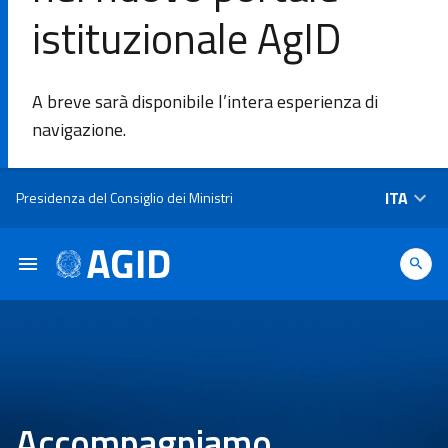
istituzionale AgID
DI
A breve sarà disponibile l’intera esperienza di
L'Agenzia
navigazione.
Ambiti di
Salta al contenuto principale
ITA
Presidenza del Consiglio dei Ministri
intervento
Piattaforme
e
tecnologie
Linee
Guida
Accompagniamo