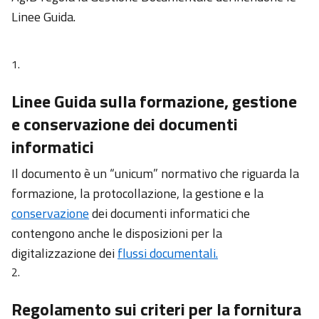
al Digitale
Linee Guida.
Difensore
Civico per
il Digitale
Linee Guida sulla formazione, gestione
Figura
chiave
e conservazione dei documenti
informatici
Responsabile
per la
Il documento è un “unicum” normativo che riguarda la
Transizione
formazione, la protocollazione, la gestione e la
al Digitale
conservazione
dei documenti informatici che
contengono anche le disposizioni per la
Figura
digitalizzazione dei
chiave
flussi documentali.
Difensore
Regolamento sui criteri per la fornitura
Civico per