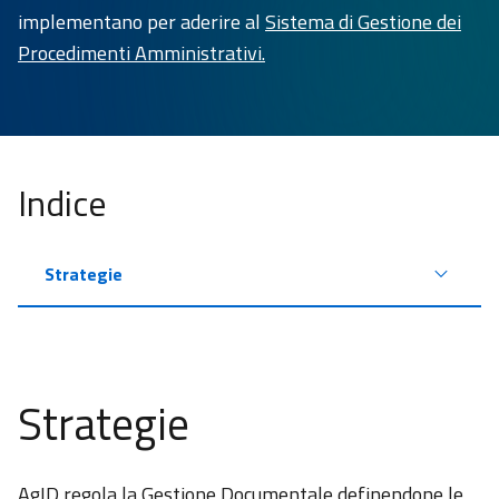
Pubblico di
implementano per aderire al
Sistema di Gestione dei
Connettività
Procedimenti Amministrativi.
Riuso
e
Open
source
Indice
Sicurezza
Vigilanza
Strategie
Gestione
Documentale
e
conservazione
Strategie
Responsabile
per la
Transizione
AgID regola la Gestione Documentale definendone le