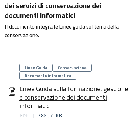
il Digitale
dei servizi di conservazione dei
documenti informatici
Il documento integra le Linee guida sul tema della
Piattaforme
conservazione.
e
tecnologie
Linee
Categorie
Linee Guida
Conservazione
Guida
Documento informatico
Linee Guida sulla formazione, gestione
Academy
e conservazione dei documenti
informatici
Comunicazione
PDF | 780,7 KB