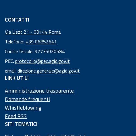
CONTATTI
Via Liszt 21 - 00144 Roma
Telefono:
+39 06852641
Codice fiscale: 97735020584
Codice
PEC:
protocollo@pec.agid.gov.it
fiscale:
email:
direzione.generale@agid.gov.it
97
LINK UTILI
73
50
Amministrazione trasparente
20
Domande frequenti
58
Whistleblowing
4
Feed RSS
SITI TEMATICI