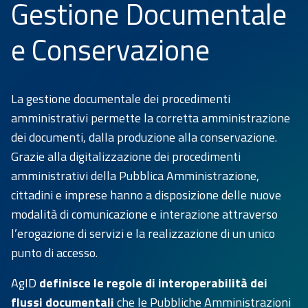
Gestione Documentale
Intelligenza
artificiale
e Conservazione
Accessibilità
e usabilità
Appalti
La gestione documentale dei procedimenti
innovativi
amministrativi permette la corretta amministrazione
dei documenti, dalla produzione alla conservazione.
E-
Grazie alla digitalizzazione dei procedimenti
Procurement
amministrativi della Pubblica Amministrazione,
Monitoraggio
cittadini e imprese hanno a disposizione delle nuove
contratti
modalità di comunicazione e interazione attraverso
Open
l’erogazione di servizi e la realizzazione di un unico
Data
punto di accesso.
Pareri
AgID
definisce le regole di interoperabilità dei
Sistema
flussi documentali
che le Pubbliche Amministrazioni