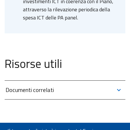
investimenti ICT in coerenza con il Piano,
attraverso la rilevazione periodica della
spesa ICT delle PA panel.
Risorse utili
Documenti correlati
Categorie
Categorie
La spesa ICT nella PA italiana 2022
Circolari
Monitoraggio contratti
La spesa ICT nella PA italiana 2022
Circolare n. 1/2021 su criteri e modalità