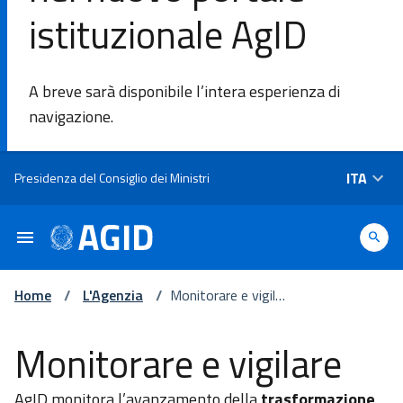
istituzionale AgID
DI
A breve sarà disponibile l’intera esperienza di
L'Agenzia
navigazione.
Ambiti di
Salta al contenuto principale
ITA
Presidenza del Consiglio dei Ministri
intervento
Piattaforme
e
tecnologie
Home
/
L'Agenzia
/
Monitorare e vigilar
e
Monitorare e vigilare
Linee
Guida
AgID monitora l’avanzamento della
trasformazione