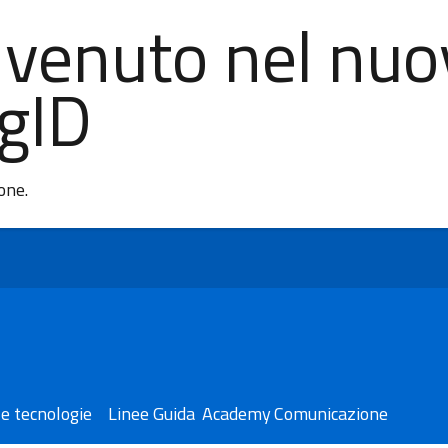
nvenuto nel nuo
AgID
ione.
e tecnologie
Linee Guida
Academy
Comunicazione