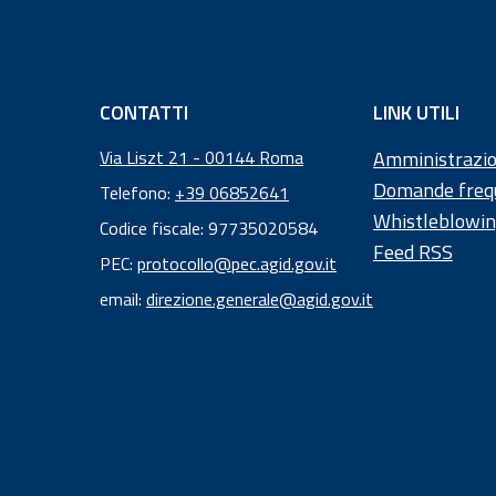
CONTATTI
LINK UTILI
Via Liszt 21 - 00144 Roma
Amministrazio
Domande freq
Telefono:
+39 06852641
Whistleblowi
Codice fiscale: 97735020584
Feed RSS
Codice
PEC:
protocollo@pec.agid.gov.it
fiscale:
email:
direzione.generale@agid.gov.it
97
73
50
20
58
4