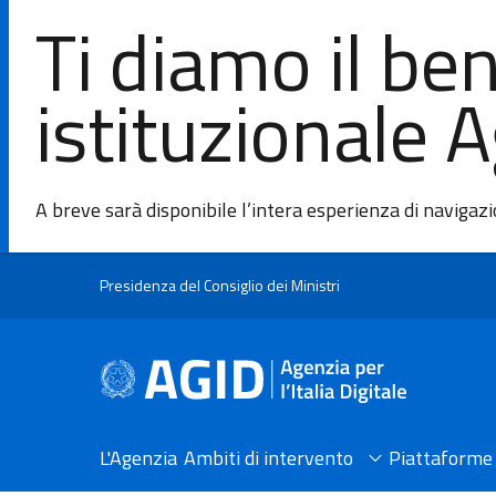
Ti diamo il be
istituzionale 
A breve sarà disponibile l’intera esperienza di navigaz
Salta al contenuto principale
Presidenza del Consiglio dei Ministri
L'Agenzia
Ambiti di intervento
Piattaforme 