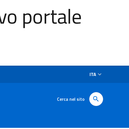
vo portale
ITA
Cerca nel sito