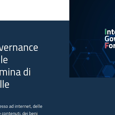
overnance
le
omina di
lle
esso ad internet, delle
e contenuti, dei beni