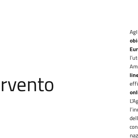
AgI
obi
Eu
l’u
Amm
ervento
lin
eff
onl
L'A
l’i
del
con
nazi