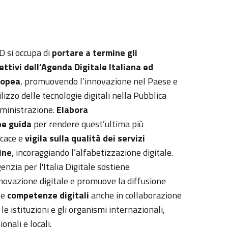
D si occupa di
portare a termine gli
ettivi dell’Agenda Digitale Italiana ed
ropea
, promuovendo l’innovazione nel Paese e
tilizzo delle tecnologie digitali nella Pubblica
inistrazione.
Elabora
ee guida
per rendere quest’ultima più
icace e
vigila sulla qualità dei servizi
ine
, incoraggiando l’alfabetizzazione digitale.
genzia per l'Italia Digitale sostiene
nnovazione digitale e promuove la diffusione
le
competenze
digitali
anche in collaborazione
 le istituzioni e gli organismi internazionali,
onali e locali.