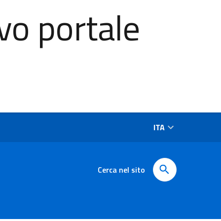
vo portale
ITA
Cerca nel sito