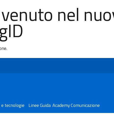
nvenuto nel nuo
AgID
ione.
 e tecnologie
Linee Guida
Academy
Comunicazione