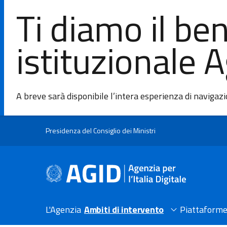
Ti diamo il be
istituzionale 
A breve sarà disponibile l’intera esperienza di navigaz
Salta al contenuto principale
Presidenza del Consiglio dei Ministri
L'Agenzia
Ambiti di intervento
Piattaforme