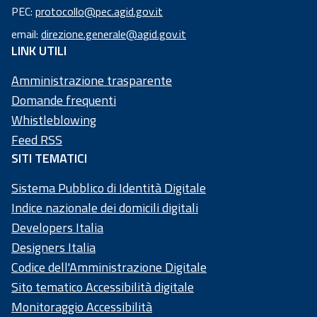
Codice
PEC:
protocollo@pec.agid.gov.it
fiscale:
email:
direzione.generale@agid.gov.it
97
LINK UTILI
73
50
Amministrazione trasparente
20
Domande frequenti
58
Whistleblowing
4
Feed RSS
SITI TEMATICI
Sistema Pubblico di Identità Digitale
Indice nazionale dei domicili digitali
Developers Italia
Designers Italia
Codice dell'Amministrazione Digitale
Sito tematico Accessibilità digitale
Monitoraggio Accessibilità