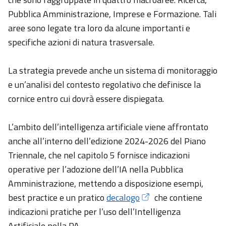
il Digitale
Pubblica Amministrazione, Imprese e Formazione. Tali
aree sono legate tra loro da alcune importanti e
specifiche azioni di natura trasversale.
Piattaforme
e
La strategia prevede anche un sistema di monitoraggio
tecnologie
e un’analisi del contesto regolativo che definisce la
cornice entro cui dovrà essere dispiegata.
Linee
Guida
L’ambito dell’intelligenza artificiale viene affrontato
anche all’interno dell’edizione 2024-2026 del Piano
Academy
Triennale, che nel capitolo 5 fornisce indicazioni
operative per l’adozione dell’IA nella Pubblica
Amministrazione, mettendo a disposizione esempi,
Comunicazione
best practice e un pratico
decalogo
che contiene
indicazioni pratiche per l’uso dell’Intelligenza
Artificiale nella PA.