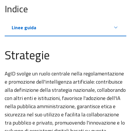
Pubblico di
Indice
Connettività
Riuso
Linee guida
e
Open
source
Strategie
Sicurezza
Vigilanza
AgID svolge un ruolo centrale nella regolamentazione
Gestione
e promozione dell'intelligenza artificiale: contribuisce
Documentale
alla definizione della strategia nazionale, collaborando
e
con altri enti e istituzioni, favorisce l'adozione dell'IA
conservazione
nella pubblica amministrazione, garantisce etica e
Responsabile
sicurezza nel suo utilizzo e facilita la collaborazione
per la
tra pubblico e privato, promuovendo l'innovazione e lo
Transizione
sviluppo di ecosistemi digitali basati su questa