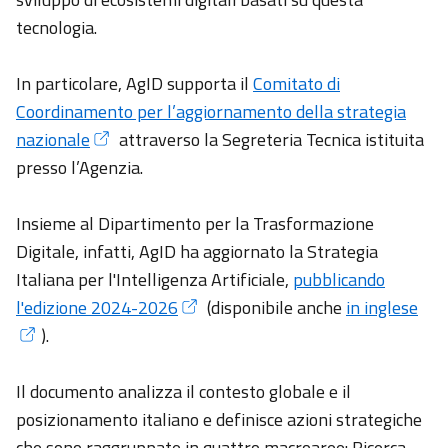
al Digitale
tecnologia.
Difensore
Civico per
In particolare, AgID supporta il
Comitato di
il Digitale
Coordinamento per l’aggiornamento della strategia
nazionale
attraverso la Segreteria Tecnica istituita
Figura
chiave
presso l’Agenzia.
Responsabile
Insieme al Dipartimento per la Trasformazione
per la
Digitale, infatti, AgID ha aggiornato la Strategia
Transizione
Italiana per l'Intelligenza Artificiale,
pubblicando
al Digitale
l'edizione 2024-2026
(disponibile anche
in inglese
).
Figura
chiave
Il documento analizza il contesto globale e il
Difensore
posizionamento italiano e definisce azioni strategiche
Civico per
che sono raggruppate in quattro macroaree: Ricerca,