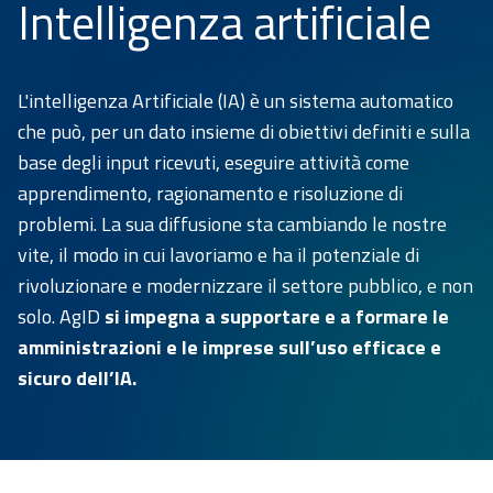
Intelligenza artificiale
Intelligenza
artificiale
Accessibilità
L'intelligenza Artificiale (IA) è un sistema automatico
e usabilità
che può, per un dato insieme di obiettivi definiti e sulla
Appalti
base degli input ricevuti, eseguire attività come
innovativi
apprendimento, ragionamento e risoluzione di
problemi. La sua diffusione sta cambiando le nostre
E-
Procurement
vite, il modo in cui lavoriamo e ha il potenziale di
rivoluzionare e modernizzare il settore pubblico, e non
Monitoraggio
solo. AgID
si impegna a supportare e a formare le
contratti
amministrazioni e le imprese sull’uso efficace e
Open
sicuro dell’IA.
Data
Pareri
Sistema