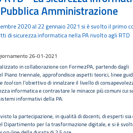
 Pubblica Amministrazione
cembre 2020 al 22 gennaio 2021 si è svolto il primo c
tti di sicurezza informatica nella PA rivolto agli RTD
giornamento
26-01-2021
realizzato in collaborazione con FormezPA, partendo dagli
el Piano triennale, approfondisce aspetti teorici, linee guid
 e
tool
con l’obiettivo di innalzare il livello di consapevolez
rezza informatica e contrastare le minacce più comuni cui 
sistemi informativi della PA.
 visto la partecipazione, in qualità di docenti, di esperti sia 
el Dipartimento per la trasformazione digitale, e si è svolt
i on-line della durata di 2,5 ore.