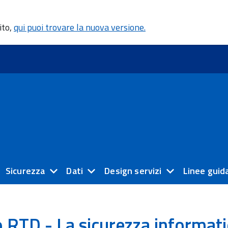
ito,
qui puoi trovare la nuova versione.
Sicurezza
Dati
Design servizi
Linee guid
 RTD - La sicurezza informati