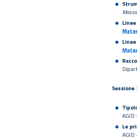
Strum
Massim
Linee
Mater
Linee
Mater
Racco
Dipart
Sessione 
Tipolo
AGID 
Le pri
AGID 