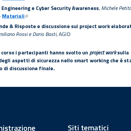
l Engineering e Cyber Security Awareness
,
Michele Petit
-
Materiali
de & Risposte e discussione sui project work elabora
iliano Rossi e Dario Basti
, AGID
l corso i partecipanti hanno svolto un
project work
sulla
degli aspetti di sicurezza nello smart working che è st
 di discussione finale.
Siti tematici
istrazione