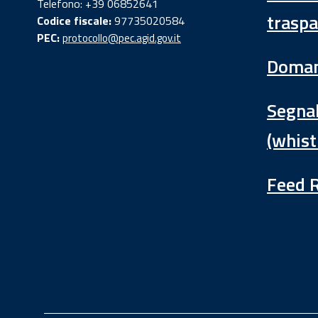
Telefono: +39 06852641
traspa
Codice fiscale:
97735020584
PEC:
protocollo@pec.agid.gov.it
Doman
Segnal
(whist
Feed 