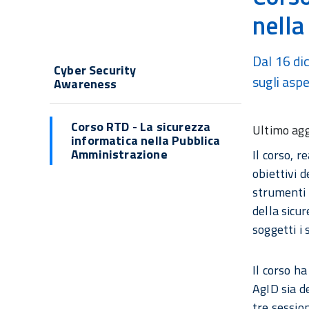
nella
Navigazione
Dal 16 di
Cyber Security
sugli aspe
Awareness
principale
Corso RTD - La sicurezza
Ultimo ag
informatica nella Pubblica
Amministrazione
Il corso, 
obiettivi d
strumenti
della sicu
soggetti i 
Il corso ha
AgID sia d
tre session