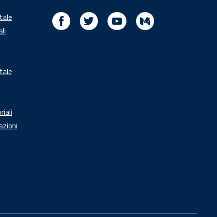
Facebook
Twitter
Youtube
Medium
itale
ali
tale
riali
azioni