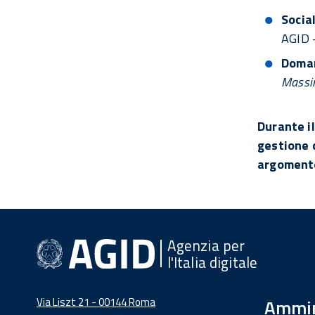
Socia
AGID 
Doman
Massim
Durante i
gestione 
argomento
Agenzia per
l'Italia digitale
Via Liszt 21 - 00144 Roma
Ammin