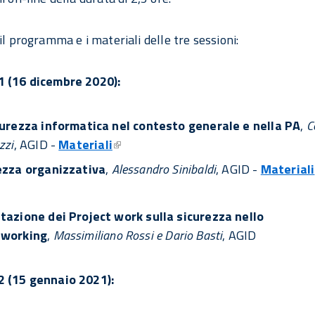
il programma e i materiali delle tre sessioni:
1 (16 dicembre 2020):
curezza informatica nel contesto generale e nella PA
,
C
zzi
, AGID -
Materiali
ezza organizzativa
,
Alessandro Sinibaldi
, AGID -
Materiali
tazione dei Project work sulla sicurezza nello
working
,
Massimiliano Rossi e Dario Basti
, AGID
2 (15 gennaio 2021):