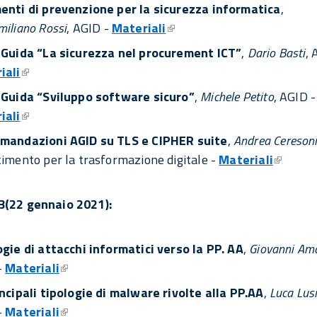
enti di prevenzione per la sicurezza informatica
,
iliano Rossi
, AGID -
Materiali
 Guida “La sicurezza nel procurement ICT”
,
Dario Basti
, 
iali
 Guida “Sviluppo software sicuro”
,
Michele Petito
, AGID -
iali
mandazioni AGID su TLS e CIPHER suite
,
Andrea Cereson
imento per la trasformazione digitale -
Materiali
3(22 gennaio 2021):
gie di attacchi informatici verso la PP. AA
,
Giovanni Am
-
Materiali
ncipali tipologie di malware rivolte alla PP.AA
,
Luca Lusi
-
Materiali