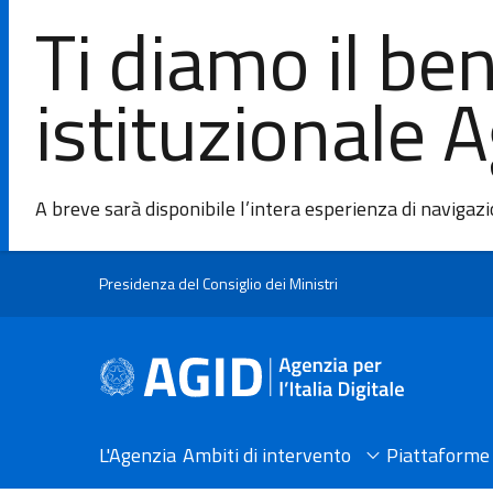
Ti diamo il be
istituzionale 
A breve sarà disponibile l’intera esperienza di navigaz
Salta al contenuto principale
Presidenza del Consiglio dei Ministri
L'Agenzia
Ambiti di intervento
Piattaforme 