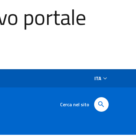
vo portale
ITA
Cerca nel sito