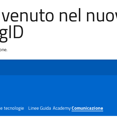
nvenuto nel nuo
AgID
ione.
e tecnologie
Linee Guida
Academy
Comunicazione