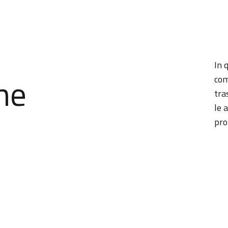
In 
ne
com
tra
le 
pro