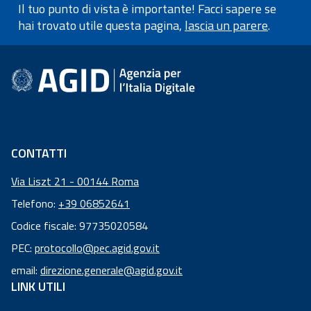
Il tuo punto di vista è importante! Facci sapere se
hai trovato utile questa pagina,
lascia un parere
.
Informazioni a piè di pagin
CONTATTI
Via Liszt 21 - 00144 Roma
Telefono:
+39 06852641
Codice fiscale: 97735020584
Codice
PEC:
protocollo@pec.agid.gov.it
fiscale:
email:
direzione.generale@agid.gov.it
97
LINK UTILI
73
50