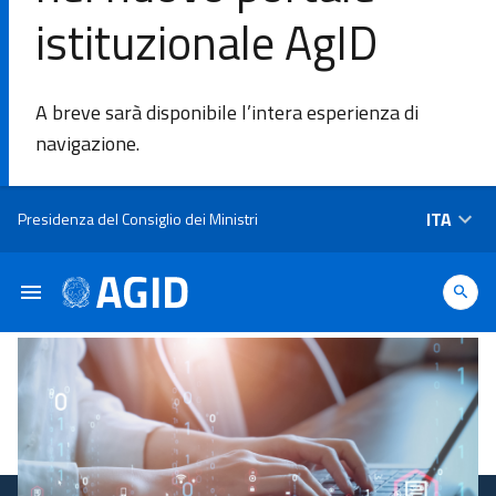
istituzionale AgID
DI
A breve sarà disponibile l’intera esperienza di
L'Agenzia
navigazione.
Ambiti di
Salta al contenuto principale
ITA
Presidenza del Consiglio dei Ministri
intervento
Piattaforme
e
tecnologie
Linee
Guida