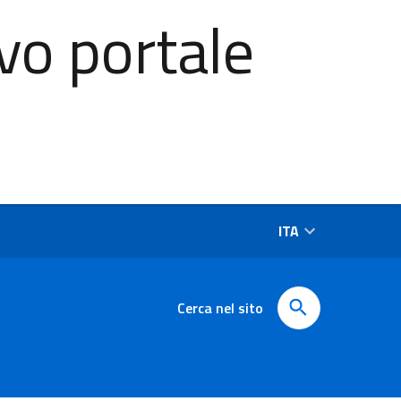
vo portale
ITA
Cerca nel sito