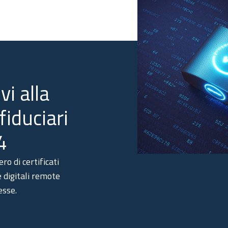
vi alla
fiduciari
4
o di certificati
e digitali remote
esse.