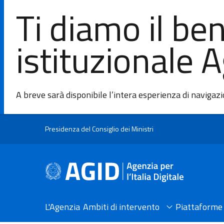
Ti diamo il be
istituzionale 
A breve sarà disponibile l’intera esperienza di navigaz
Salta al contenuto principale
Presidenza del Consiglio dei Ministri
L'Agenzia
Ambiti di intervento
Piattaforme 