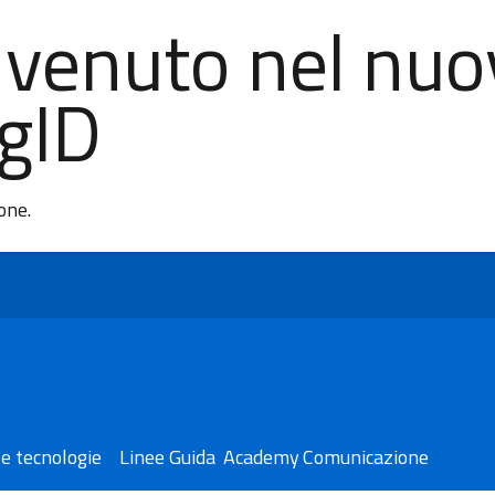
nvenuto nel nuo
AgID
ione.
e tecnologie
Linee Guida
Academy
Comunicazione