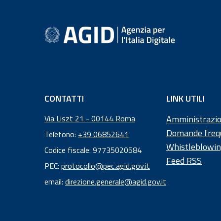
Informazioni a piè 
CONTATTI
LINK UTILI
Via Liszt 21 - 00144 Roma
Amministrazio
Domande freq
Telefono:
+39 06852641
Whistleblowi
Codice fiscale: 97735020584
Feed RSS
Codice
PEC:
protocollo@pec.agid.gov.it
fiscale:
email:
direzione.generale@agid.gov.it
97
73
50
20