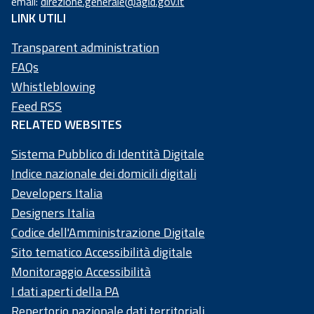
email:
direzione.generale@agid.gov.it
97
LINK UTILI
73
50
Transparent administration
20
FAQs
58
Whistleblowing
4
Feed RSS
RELATED WEBSITES
Sistema Pubblico di Identità Digitale
Indice nazionale dei domicili digitali
Developers Italia
Designers Italia
Codice dell'Amministrazione Digitale
Sito tematico Accessibilità digitale
Monitoraggio Accessibilità
I dati aperti della PA
Repertorio nazionale dati territoriali