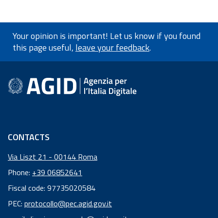
Your opinion is important! Let us know if you found
this page useful,
leave your feedback
.
footer information
CONTACTS
Via Liszt 21 - 00144 Roma
Phone:
+39 06852641
Fiscal code: 97735020584
Fiscal
PEC:
protocollo@pec.agid.gov.it
code: