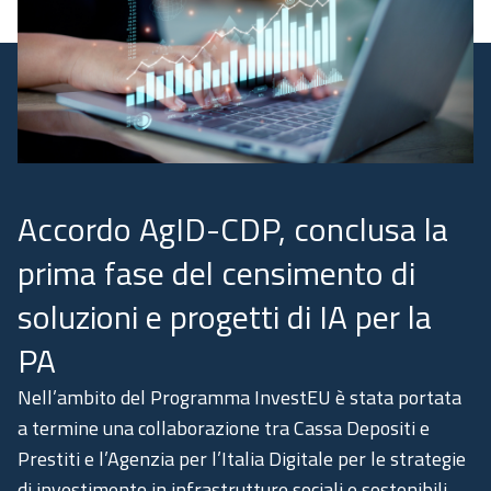
Academy
Communication
Accordo AgID-CDP, conclusa la
prima fase del censimento di
soluzioni e progetti di IA per la
PA
Nell’ambito del Programma InvestEU è stata portata
a termine una collaborazione tra Cassa Depositi e
Prestiti e l’Agenzia per l’Italia Digitale per le strategie
di investimento in infrastrutture sociali e sostenibili.