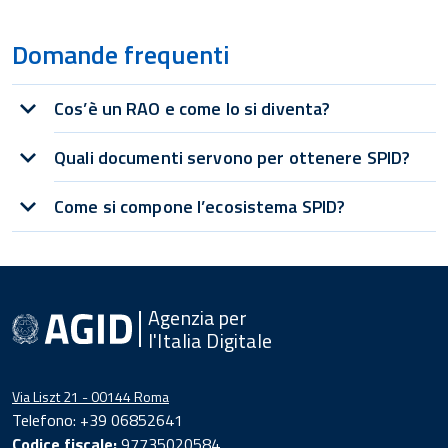
Domande frequenti
Cos’è un RAO e come lo si diventa?
Quali documenti servono per ottenere SPID?
Come si compone l’ecosistema SPID?
Agenzia per
l'Italia Digitale
Via Liszt 21 - 00144 Roma
Telefono: +39 06852641
Codice fiscale:
97735020584