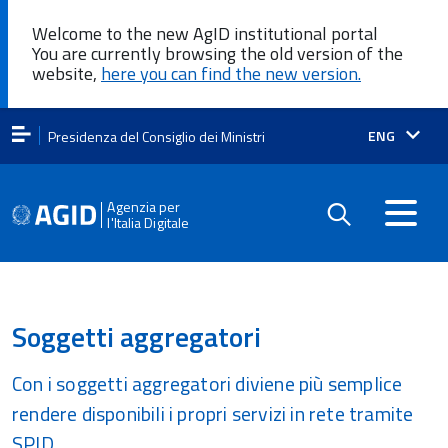
Welcome to the new AgID institutional portal
You are currently browsing the old version of the
website,
here you can find the new version.
Lingua
ENG
Presidenza del Consiglio dei Ministri
attiva:
Agenzia per
l'Italia Digitale
Soggetti aggregatori
Con i soggetti aggregatori diviene più semplice
rendere disponibili i propri servizi in rete tramite
SPID .