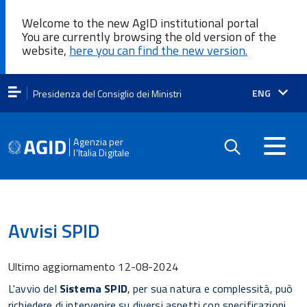
Welcome to the new AgID institutional portal
You are currently browsing the old version of the
website,
here you can find the new version.
Lingua
ENG
Presidenza del Consiglio dei Ministri
attiva:
Agenzia per
l'Italia Digitale
Avvisi SPID
Ultimo aggiornamento
12-08-2024
L'avvio del
Sistema SPID
, per sua natura e complessità, può
richiedere di intervenire su diversi aspetti con specificazioni,