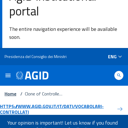
portal
SE
The entire navigation experience will be available
Agency
soon.
Areas of
Skip to main content
ENG
Presidenza del Consiglio dei Ministri
intervention​
Platforms
and
technologies​
Home
/
Clone of Controlled
vocabularies
HTTPS://WWW.AGID.GOV.IT/IT/DATI/VOCABOLARI-
Guidelines
CONTROLLATI
Your opinion is important! Let us know if you found