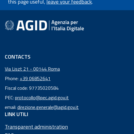
Academy
this page useful,
leave your feedback
.
footer information
Communication
CONTACTS
Via Liszt 21 - 00144 Roma
Phone:
+39 06852641
Fiscal code: 97735020584
Fiscal
PEC:
protocollo@pec.agid.gov.it
code:
email:
direzione.generale@agid.gov.it
97
LINK UTILI
73
50
Transparent administration
20