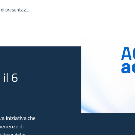
di presentazi
il 6
va iniziativa che
perienze di
ilizzo delle