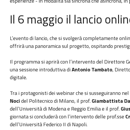
esperienze - in modalità sia sincrona che asincrona, in
Il 6 maggio il lancio onli
L’evento di lancio, che si svolgerà completamente online
offrirà una panoramica sul progetto, ospitando prestigi
Il programma si aprirà con l’intervento del Direttore G
una sessione introduttiva di
Antonio Tambato
, Dirett
digitale.
Tra i protagonisti dei webinar che si susseguiranno nel 
Noci
del Politecnico di Milano, il prof.
Giambattista D
dell’Università di Modena e Reggio Emilia e il prof.
Giu
giornata si concluderà con l’intervento delle prof.sse
C
dell’Università Federico II di Napoli.