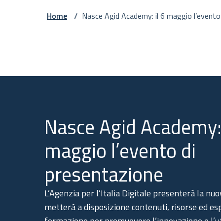
Home
/
Nasce Agid Academy: il 6 maggio l’evento 
one
Nasce Agid Academy: 
maggio l’evento di
presentazione
L’Agenzia per l’Italia Digitale presenterà la nuo
metterà a disposizione contenuti, risorse ed es
formazione per promuovere l’innovazione e l’ut