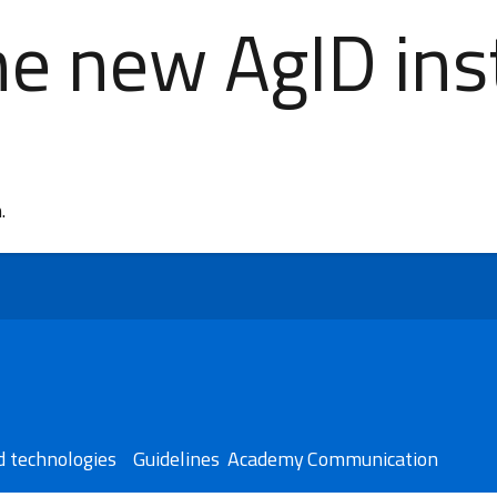
e new AgID inst
n.
 technologies​
Guidelines
Academy
Communication