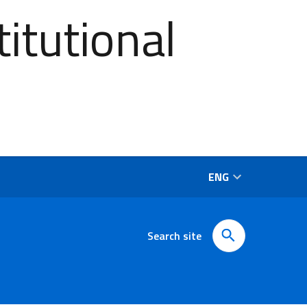
itutional
ENG
Search site