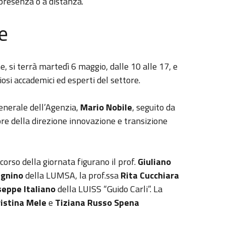
 presenza o a distanza.
ne
, si terrà martedì 6 maggio, dalle 10 alle 17, e
osi accademici ed esperti del settore.
enerale dell’Agenzia,
Mario Nobile
, seguito da
ore della direzione innovazione e transizione
corso della giornata figurano il prof.
Giuliano
agnino
della LUMSA, la prof.ssa
Rita Cucchiara
seppe Italiano
della LUISS “Guido Carli”. La
ristina Mele
e
Tiziana Russo Spena