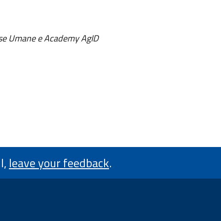
orse Umane e Academy AgID
l,
leave your feedback
.