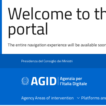
Welcome to th
portal
The entire navigation experience will be available soo
Skip to main content
Presidenza del Consiglio dei Ministri
Agency
Areas of intervention​
Platforms and