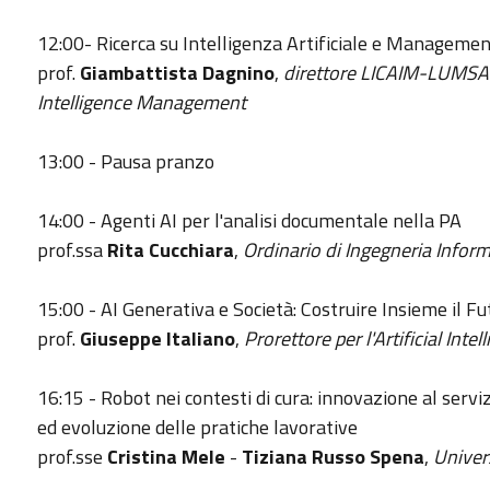
12:00- Ricerca su Intelligenza Artificiale e Management
prof.
Giambattista Dagnino
,
direttore LICAIM-LUMSA I
Intelligence Management
13:00 - Pausa pranzo
14:00 - Agenti AI per l'analisi documentale nella PA
prof.ssa
Rita Cucchiara
,
Ordinario di Ingegneria Infor
15:00 - AI Generativa e Società: Costruire Insieme il F
prof.
Giuseppe Italiano
,
Prorettore per l'Artificial Intel
16:15 - Robot nei contesti di cura: innovazione al serv
ed evoluzione delle pratiche lavorative
prof.sse
Cristina Mele
-
Tiziana Russo Spena
,
Univers