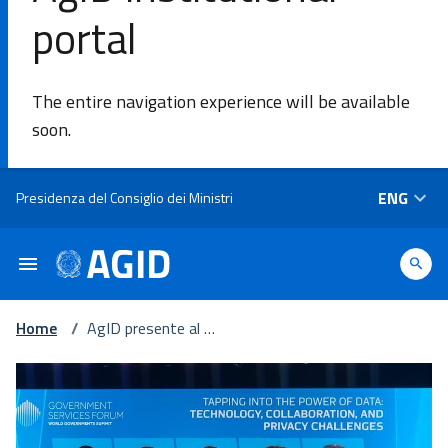
portal
SE
The entire navigation experience will be available
Agency
soon.
Areas of
Skip to main content
ENG
Presidenza del Consiglio dei Ministri
intervention​
Platforms
and
technologies​
Home
/
AgID presente al W
orld Governments
Summit di Dubai
Guidelines