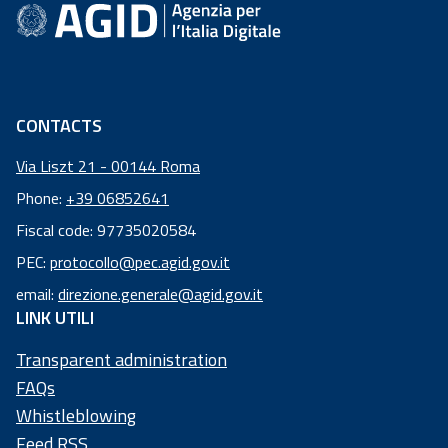
CONTACTS
Via Liszt 21 - 00144 Roma
Phone:
+39 06852641
Fiscal code: 97735020584
Fiscal
PEC:
protocollo@pec.agid.gov.it
code:
email:
direzione.generale@agid.gov.it
97
LINK UTILI
73
50
Transparent administration
20
FAQs
58
Whistleblowing
4
Feed RSS