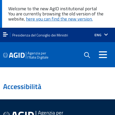
Welcome to the new AgID institutional portal
You are currently browsing the old version of the
website,
here you can find the new version.
Lingua
ENG
Presidenza del Consiglio dei Ministri
attiva:
Agenzia per
l'Italia Digitale
Accessibilità
Agenzia per