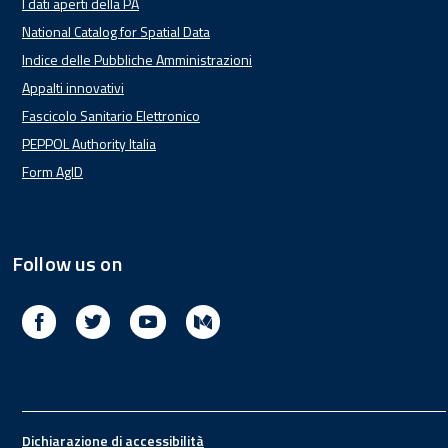
I dati aperti della PA
National Catalog for Spatial Data
Indice delle Pubbliche Amministrazioni
Appalti innovativi
Fascicolo Sanitario Elettronico
PEPPOL Authority Italia
Form AgID
Follow us on
Facebook
Twitter
Youtube
Medium
Footer
Dichiarazione di accessibilità