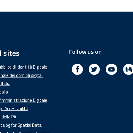
Follow us on
 sites
Facebook
Twitter
Youtub
blico di Identità Digitale
nale dei domicili digitali
Italia
talia
'Amministrazione Digitale
o Accessibilità
i della PA
talog for Spatial Data