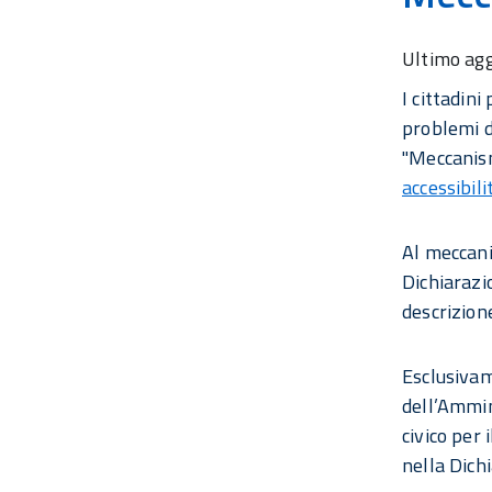
Ultimo ag
I cittadin
problemi di
"Meccanism
accessibili
Al meccani
Dichiarazio
descrizion
Esclusivam
dell’Ammin
civico per
nella Dichi