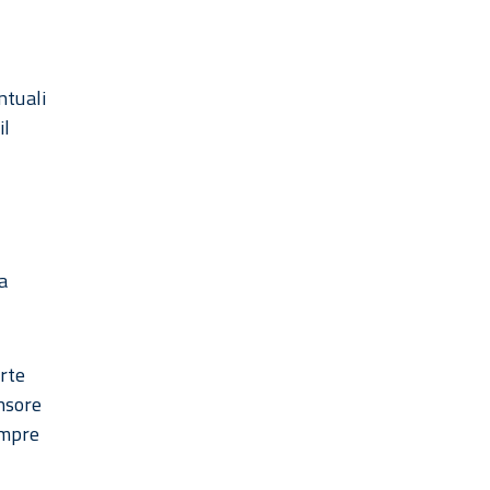
ntuali
il
a
rte
ensore
empre