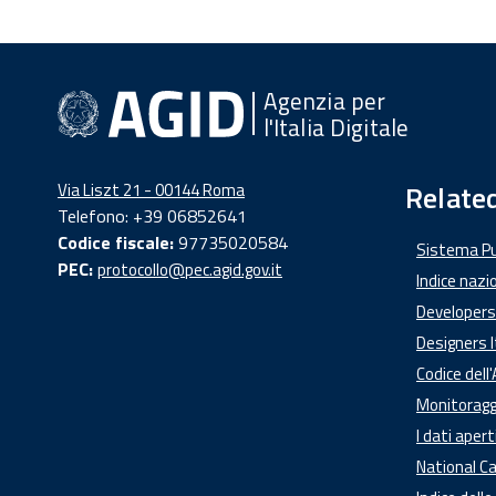
Agenzia per
l'Italia Digitale
Related
Via Liszt 21 - 00144 Roma
Telefono: +39 06852641
Codice fiscale:
97735020584
Sistema Pub
PEC:
protocollo@pec.agid.gov.it
Indice nazio
Developers 
Designers I
Codice dell
Monitoraggi
I dati apert
National Ca