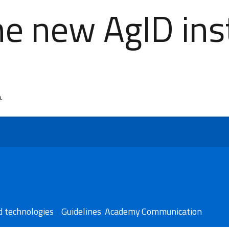
e new AgID inst
n.
 technologies​
Guidelines
Academy
Communication