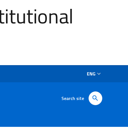
itutional
ENG
Search site