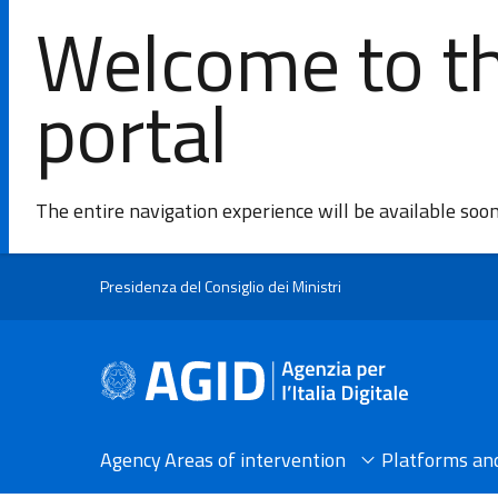
Welcome to th
portal
The entire navigation experience will be available soo
Skip to main content
Presidenza del Consiglio dei Ministri
Agency
Areas of intervention​
Platforms and