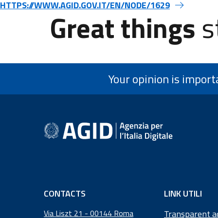
HTTPS://WWW.AGID.GOV.IT/EN/NODE/1629
Great things
s
Your opinion is import
footer information
CONTACTS
LINK UTILI
Via Liszt 21 - 00144 Roma
Transparent a