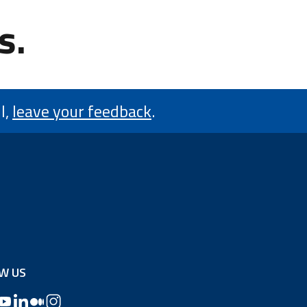
s.
l,
leave your feedback
.
W US