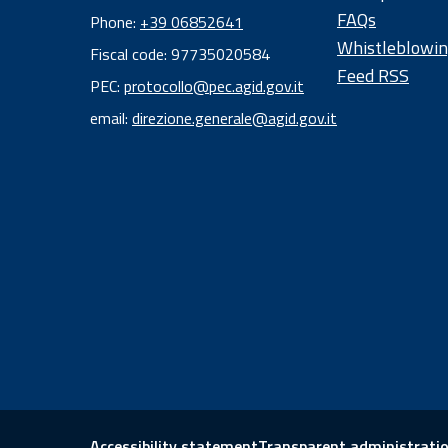
FAQs
Phone:
+39 06852641
Whistleblowi
Fiscal code: 97735020584
Feed RSS
Fiscal
PEC:
protocollo@pec.agid.gov.it
code:
email:
direzione.generale@agid.gov.it
97
73
50
20
58
4
Accessibility statement
Transparent administrati