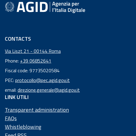
Academy
Communication
CONTACTS
Via Liszt 21 - 00144 Roma
Phone:
+39 06852641
Fiscal code: 97735020584
Fiscal
PEC:
protocollo@pec.agid.gov.it
code:
email:
direzione.generale@agid.gov.it
97
LINK UTILI
73
50
Transparent administration
20
FAQs
58
Whistleblowing
4
Feed RSS