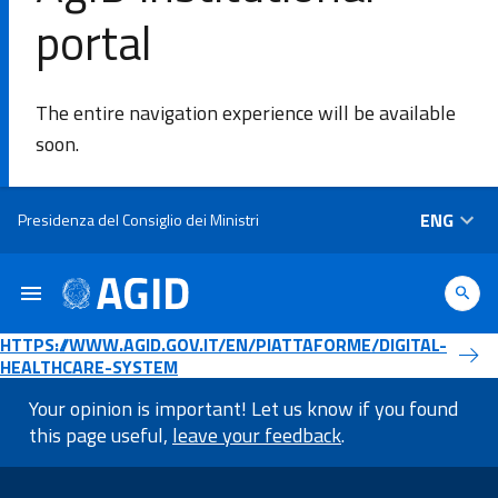
portal
SE
The entire navigation experience will be available
Agency
soon.
Areas of
Skip to main content
ENG
Presidenza del Consiglio dei Ministri
intervention​
Platforms
and
HTTPS://WWW.AGID.GOV.IT/EN/PIATTAFORME/DIGITAL-
technologies​
HEALTHCARE-SYSTEM
Your opinion is important! Let us know if you found
Guidelines
this page useful,
leave your feedback
.
footer information