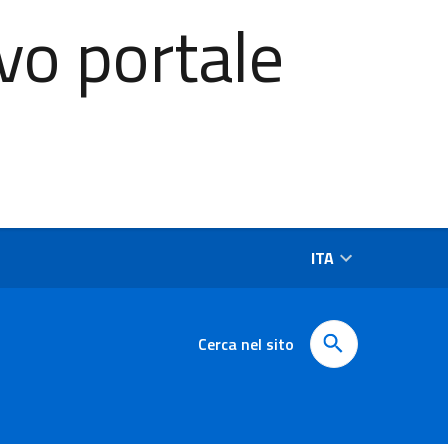
vo portale
ITA
Cerca nel sito