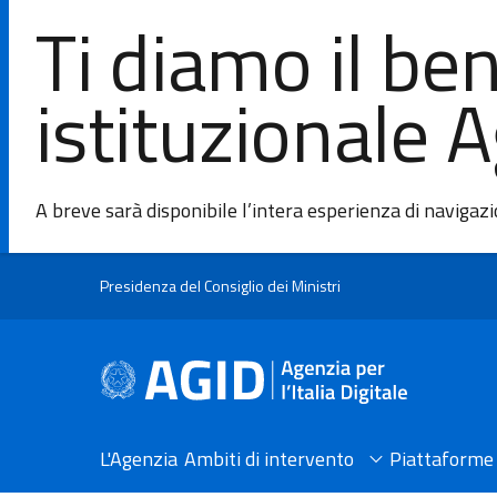
Ti diamo il be
istituzionale 
A breve sarà disponibile l’intera esperienza di navigaz
Salta al contenuto principale
Presidenza del Consiglio dei Ministri
L'Agenzia
Ambiti di intervento
Piattaforme 