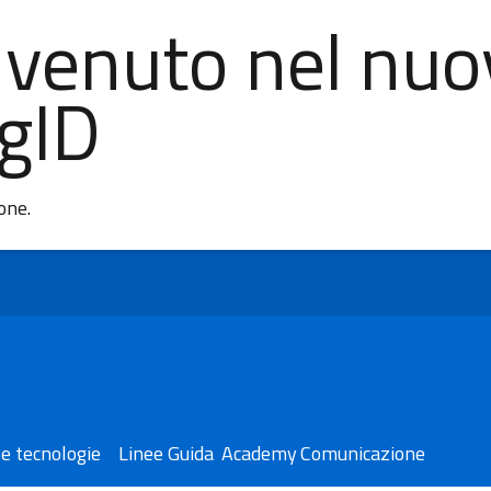
nvenuto nel nuo
AgID
ione.
e tecnologie
Linee Guida
Academy
Comunicazione