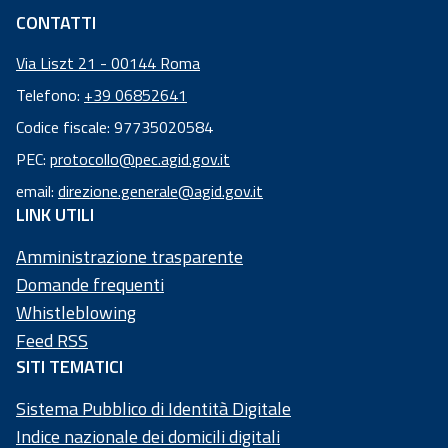
CONTATTI
Via Liszt 21 - 00144 Roma
Telefono:
+39 06852641
Codice fiscale: 97735020584
Codice
PEC:
protocollo@pec.agid.gov.it
fiscale:
email:
direzione.generale@agid.gov.it
97
LINK UTILI
73
50
Amministrazione trasparente
20
Domande frequenti
58
Whistleblowing
4
Feed RSS
SITI TEMATICI
Sistema Pubblico di Identità Digitale
Indice nazionale dei domicili digitali