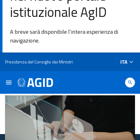
istituzionale AgID
DI
A breve sarà disponibile l’intera esperienza di
L'Agenzia
navigazione.
Ambiti di
Salta al contenuto principale
ITA
Presidenza del Consiglio dei Ministri
intervento
Piattaforme
e
tecnologie
Linee
Guida