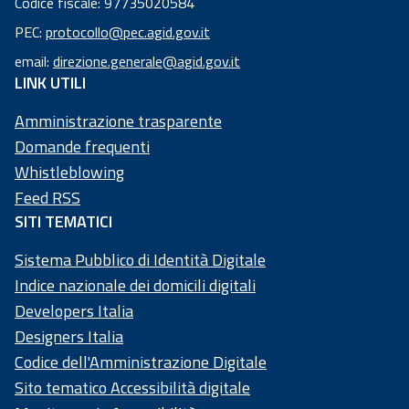
Codice fiscale: 97735020584
Codice
PEC:
protocollo@pec.agid.gov.it
fiscale:
email:
direzione.generale@agid.gov.it
97
LINK UTILI
73
50
Amministrazione trasparente
20
Domande frequenti
58
Whistleblowing
4
Feed RSS
SITI TEMATICI
Sistema Pubblico di Identità Digitale
Indice nazionale dei domicili digitali
Developers Italia
Designers Italia
Codice dell'Amministrazione Digitale
Sito tematico Accessibilità digitale