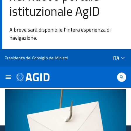
istituzionale AgID
DI
A breve sarà disponibile l’intera esperienza di
L'Agenzia
navigazione.
Ambiti di
Salta al contenuto principale
ITA
Presidenza del Consiglio dei Ministri
intervento
Piattaforme
e
tecnologie
Linee
Guida