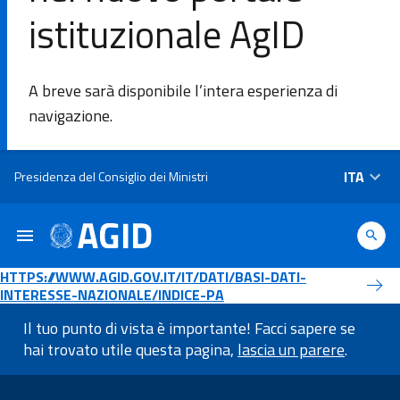
istituzionale AgID
DI
A breve sarà disponibile l’intera esperienza di
L'Agenzia
navigazione.
Ambiti di
Salta al contenuto principale
ITA
Presidenza del Consiglio dei Ministri
intervento
Piattaforme
e
HTTPS://WWW.AGID.GOV.IT/IT/DATI/BASI-DATI-
tecnologie
INTERESSE-NAZIONALE/INDICE-PA
Il tuo punto di vista è importante! Facci sapere se
Linee
hai trovato utile questa pagina,
lascia un parere
.
Guida
Informazioni a piè di pagin