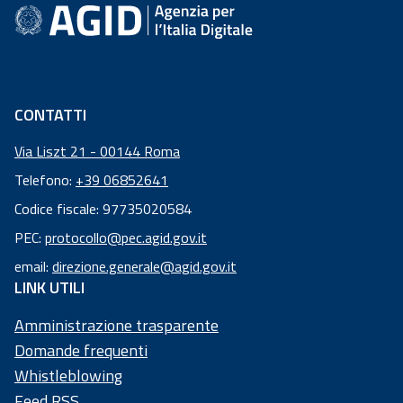
Academy
Comunicazione
CONTATTI
Via Liszt 21 - 00144 Roma
Telefono:
+39 06852641
Codice fiscale: 97735020584
Codice
PEC:
protocollo@pec.agid.gov.it
fiscale:
email:
direzione.generale@agid.gov.it
97
LINK UTILI
73
50
Amministrazione trasparente
20
Domande frequenti
58
Whistleblowing
4
Feed RSS