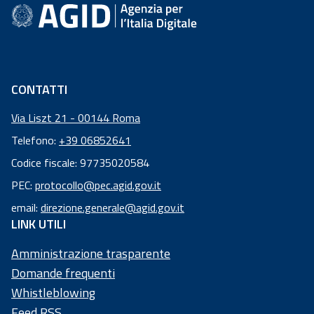
Academy
Comunicazione
CONTATTI
Via Liszt 21 - 00144 Roma
Telefono:
+39 06852641
Codice fiscale: 97735020584
Codice
PEC:
protocollo@pec.agid.gov.it
fiscale:
email:
direzione.generale@agid.gov.it
97
LINK UTILI
73
50
Amministrazione trasparente
20
Domande frequenti
58
Whistleblowing
4
Feed RSS