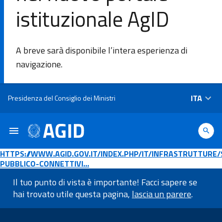
istituzionale AgID
DI
A breve sarà disponibile l’intera esperienza di
L'Agenzia
navigazione.
Ambiti di
Salta al contenuto principale
ITA
Presidenza del Consiglio dei Ministri
intervento
Piattaforme
e
HTTPS://WWW.AGID.GOV.IT/INDEX.PHP/IT/INFRASTRUTTURE/
tecnologie
PUBBLICO-CONNETTIVI…
Il tuo punto di vista è importante! Facci sapere se
Linee
hai trovato utile questa pagina,
lascia un parere
.
Guida
Informazioni a piè di pagin