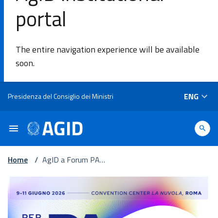
portal
SE
The entire navigation experience will be available
Agency
soon.
Areas of
Skip to main content
ENG
Presidenza del Consiglio dei Ministri
intervention​
Platforms
and
technologies​
Home
/
AgID a Forum PA 2
026: idee e soluzio
ni digitali per una P
Guidelines
A che genera futur
o