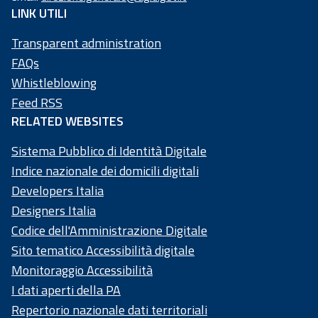
97
LINK UTILI
73
50
Transparent administration
20
FAQs
58
Whistleblowing
4
Feed RSS
RELATED WEBSITES
Sistema Pubblico di Identità Digitale
Indice nazionale dei domicili digitali
Developers Italia
Designers Italia
Codice dell'Amministrazione Digitale
Sito tematico Accessibilità digitale
Monitoraggio Accessibilità
I dati aperti della PA
Repertorio nazionale dati territoriali