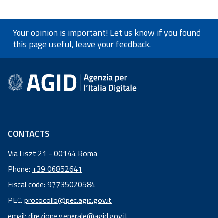
Your opinion is important! Let us know if you found
this page useful,
leave your feedback
.
footer information
CONTACTS
Via Liszt 21 - 00144 Roma
Phone:
+39 06852641
Fiscal code: 97735020584
Fiscal
PEC:
protocollo@pec.agid.gov.it
code:
email:
direzione.generale@agid.gov.it