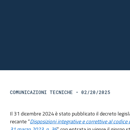
COMUNICAZIONI TECNICHE
• 02/20/2025
Il 31 dicembre 2024 è stato pubblicato il decreto legisl
recante “
Disposizioni integrative e correttive al codice d
31 marzo 2023, n. 36
”, con entrata in vigore il giorno 