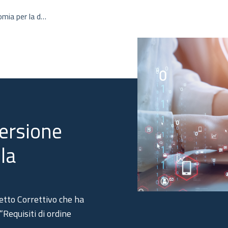
omia per la def
versione
la
detto Correttivo che ha
Requisiti di ordine