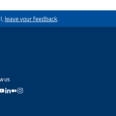
l,
leave your feedback
.
W US