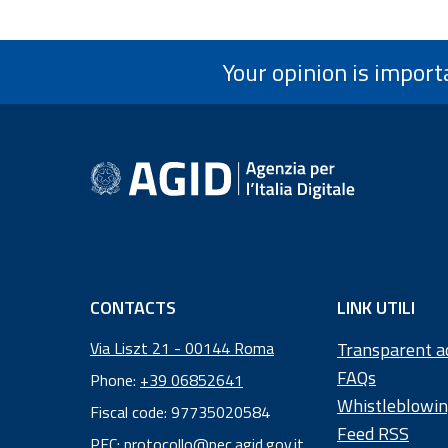
Your opinion is import
footer information
CONTACTS
LINK UTILI
Via Liszt 21 - 00144 Roma
Transparent a
FAQs
Phone:
+39 06852641
Whistleblowi
Fiscal code: 97735020584
Feed RSS
Fiscal
PEC:
protocollo@pec.agid.gov.it