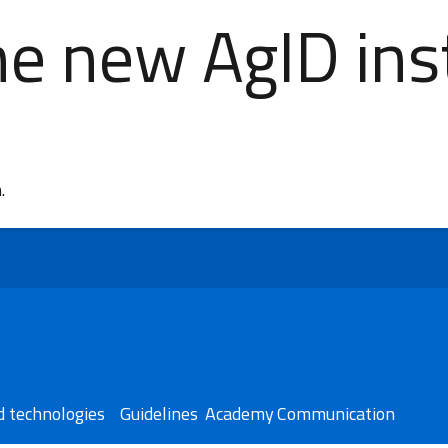
e new AgID inst
n.
 technologies​
Guidelines
Academy
Communication