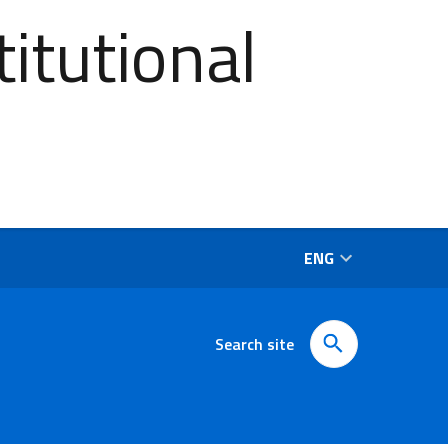
itutional
ENG
Search site