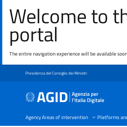
Welcome to th
portal
The entire navigation experience will be available soo
Skip to main content
Presidenza del Consiglio dei Ministri
Agency
Areas of intervention​
Platforms and