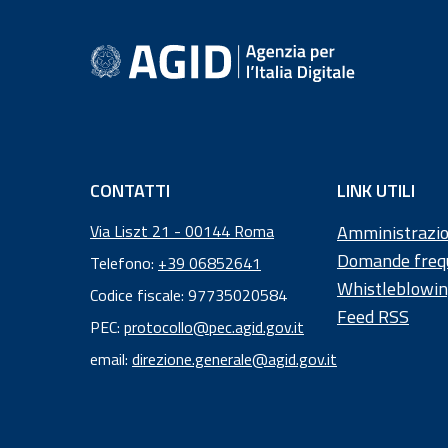
Informazioni a piè 
CONTATTI
LINK UTILI
Via Liszt 21 - 00144 Roma
Amministrazio
Domande freq
Telefono:
+39 06852641
Whistleblowi
Codice fiscale: 97735020584
Feed RSS
Codice
PEC:
protocollo@pec.agid.gov.it
fiscale:
email:
direzione.generale@agid.gov.it
97
73
50
20