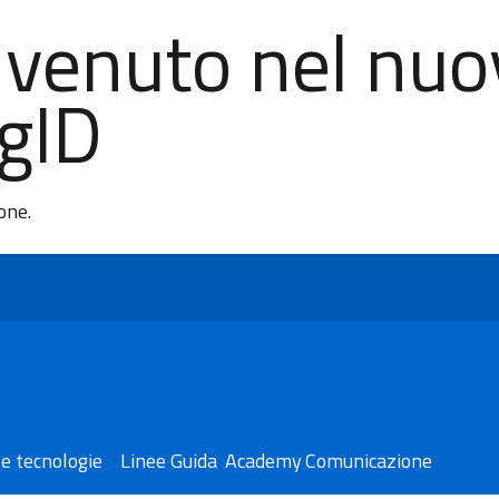
nvenuto nel nuo
AgID
ione.
e tecnologie
Linee Guida
Academy
Comunicazione