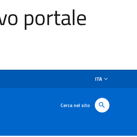
vo portale
ITA
Cerca nel sito