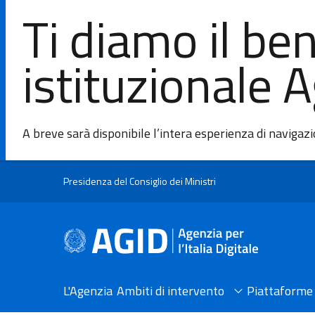
Ti diamo il be
istituzionale 
A breve sarà disponibile l’intera esperienza di navigaz
Salta al contenuto principale
Presidenza del Consiglio dei Ministri
L'Agenzia
Ambiti di intervento
Piattaforme 