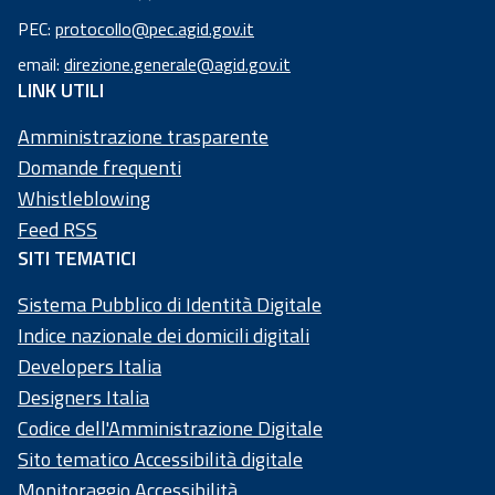
Codice
PEC:
protocollo@pec.agid.gov.it
fiscale:
email:
direzione.generale@agid.gov.it
97
LINK UTILI
73
50
Amministrazione trasparente
20
Domande frequenti
58
Whistleblowing
4
Feed RSS
SITI TEMATICI
Sistema Pubblico di Identità Digitale
Indice nazionale dei domicili digitali
Developers Italia
Designers Italia
Codice dell'Amministrazione Digitale
Sito tematico Accessibilità digitale
Monitoraggio Accessibilità