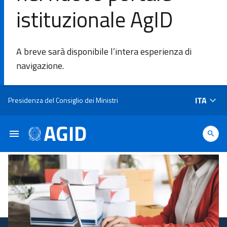
istituzionale AgID
DI
A breve sarà disponibile l’intera esperienza di
L'Agenzia
navigazione.
Ambiti di
Salta al contenuto principale
ITA
Presidenza del Consiglio dei Ministri
intervento
Piattaforme
e
tecnologie
Linee
Guida