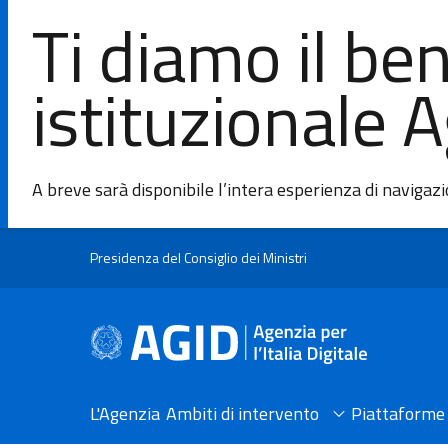
Ti diamo il be
istituzionale 
A breve sarà disponibile l’intera esperienza di navigaz
Salta al contenuto principale
Presidenza del Consiglio dei Ministri
L'Agenzia
Ambiti di intervento
Piattaforme 