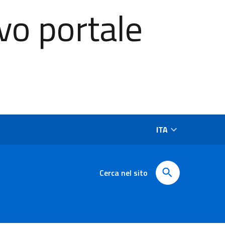
vo portale
ITA
Cerca nel sito