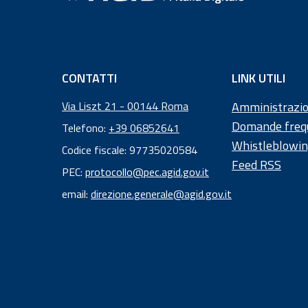
CONTATTI
LINK UTILI
Via Liszt 21 - 00144 Roma
Amministrazio
Domande freq
Telefono:
+39 06852641
Whistleblowi
Codice fiscale: 97735020584
Feed RSS
Codice
PEC:
protocollo@pec.agid.gov.it
fiscale:
email:
direzione.generale@agid.gov.it
97
73
50
20
58
4