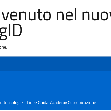
nvenuto nel nuo
AgID
ione.
e tecnologie
Linee Guida
Academy
Comunicazione