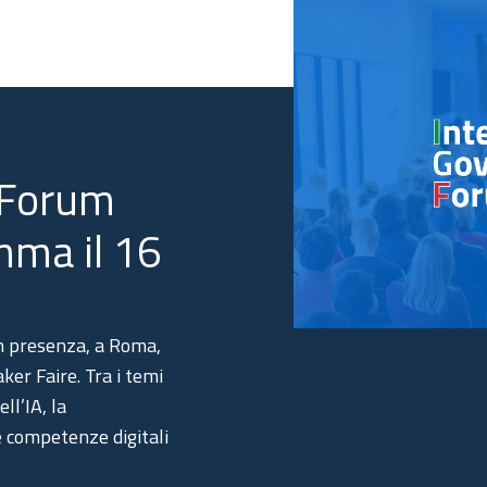
 Forum
mma il 16
 in presenza, a Roma,
er Faire. Tra i temi
ll’IA, la
le competenze digitali