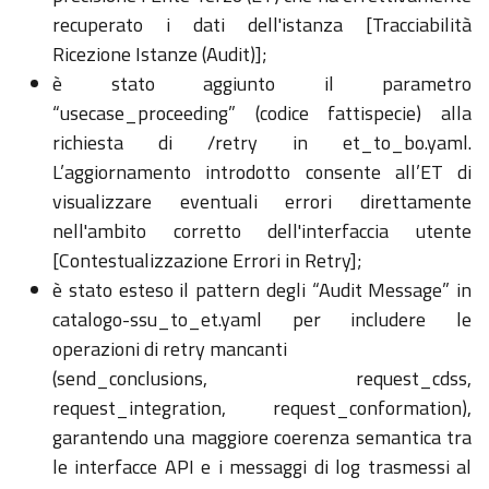
recuperato i dati dell'istanza [Tracciabilità
Ricezione Istanze (Audit)];
è stato aggiunto il parametro
“
usecase_proceeding
” (codice fattispecie) alla
richiesta di /
retry
in
et_to_bo.yaml
.
L’aggiornamento introdotto consente all’ET di
visualizzare eventuali errori direttamente
nell'ambito corretto dell'interfaccia utente
[Contestualizzazione Errori in
Retry
];
è stato esteso il pattern degli “Audit Message” in
catalogo-
ssu_to_et.yaml
per includere le
operazioni di
retry
mancanti
(
send_conclusions
,
request_cdss
,
request_integration
,
request_conformation
),
garantendo una maggiore coerenza semantica tra
le interfacce API e i messaggi di log trasmessi al