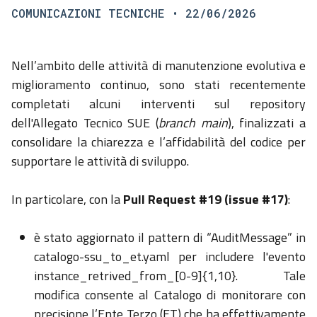
COMUNICAZIONI TECNICHE
• 22/06/2026
Nell’ambito delle attività di manutenzione evolutiva e
miglioramento continuo, sono stati recentemente
completati alcuni interventi sul repository
dell'Allegato Tecnico SUE (
branch
main
), finalizzati a
consolidare la chiarezza e l’affidabilità del codice per
supportare le attività di sviluppo.
In particolare, con la
Pull
Request
#19 (
issue
#17)
:
è stato aggiornato il pattern di “
AuditMessage
” in
catalogo-
ssu_to_et.yaml
per includere l'evento
instance_retrived_from
_[
0-
9]{
1,10}. Tale
modifica consente al Catalogo di monitorare con
precisione l’Ente Terzo (ET) che ha effettivamente