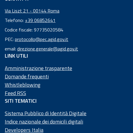
Via Liszt 21 - 00144 Roma
Telefono:
+39 06852641
Codice fiscale: 97735020584
Codice
PEC:
protocollo@pec.agid.gov.it
fiscale:
email:
direzione.generale@agid.gov.it
97
LINK UTILI
73
50
Amministrazione trasparente
20
Domande frequenti
58
Whistleblowing
4
Feed RSS
SITI TEMATICI
Sistema Pubblico di Identità Digitale
Indice nazionale dei domicili digitali
Developers Italia