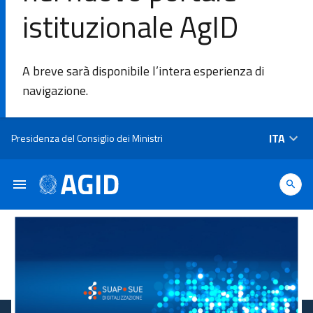
istituzionale AgID
DI
A breve sarà disponibile l’intera esperienza di
L'Agenzia
navigazione.
Ambiti di
Salta al contenuto principale
ITA
Presidenza del Consiglio dei Ministri
intervento
Piattaforme
e
tecnologie
Linee
Guida