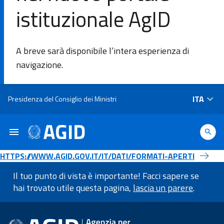
istituzionale AgID
DI
A breve sarà disponibile l’intera esperienza di
L'Agenzia
navigazione.
Ambiti di
Salta al contenuto principale
ITA
Presidenza del Consiglio dei Ministri
intervento
Piattaforme
e
HTTPS://WWW.AGID.GOV.IT/IT/DATI/FORMATI-APERTI
tecnologie
Il tuo punto di vista è importante! Facci sapere se
hai trovato utile questa pagina,
lascia un parere
.
Linee
Informazioni a piè di pagin
Guida