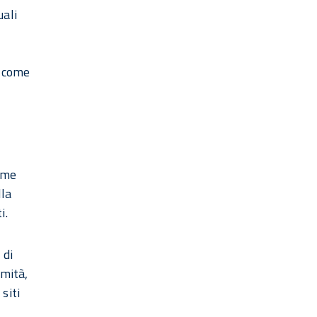
uali
o come
come
lla
i.
 di
imità,
siti