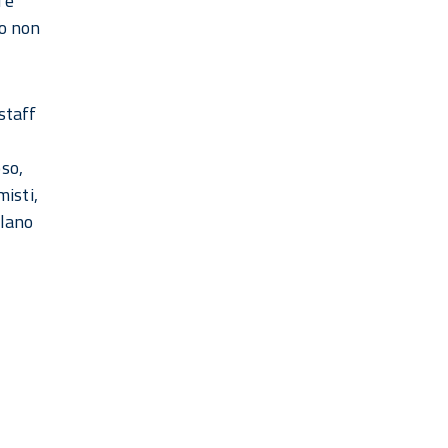
 e
zo non
staff
oso,
misti,
olano