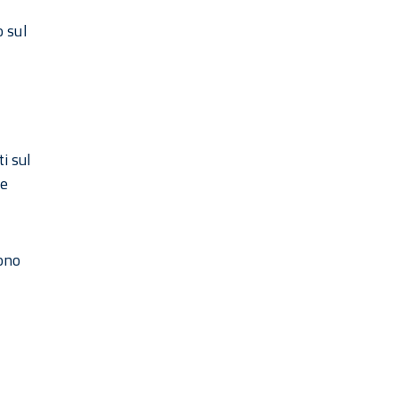
 sul
i sul
le
sono