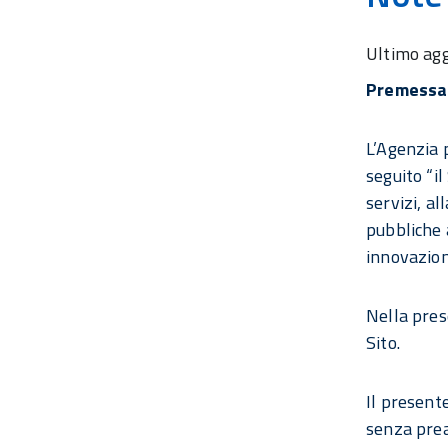
Ultimo ag
Premessa
L’Agenzia p
seguito “il
servizi, al
pubbliche 
innovazion
Nella prese
Sito.
Il present
senza prea