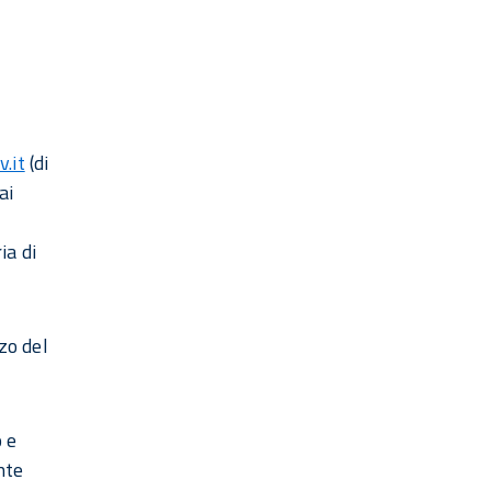
.it
(di
ai
ia di
zo del
 e
nte