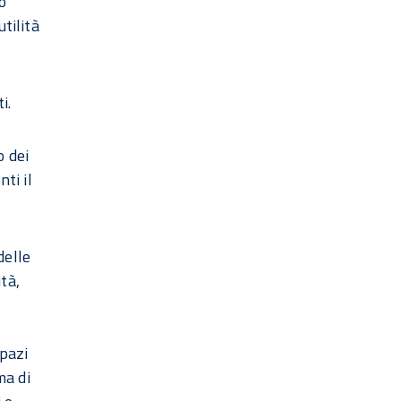
ò
tilità
i.
o dei
ti il
delle
tà,
spazi
ma di