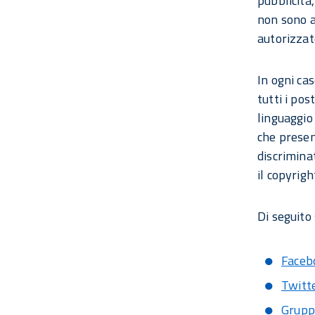
pubblicità,
non sono a
autorizzato
In ogni ca
tutti i po
linguaggio
che present
discrimina
il copyrigh
Di seguito 
Faceb
Twitt
Grupp