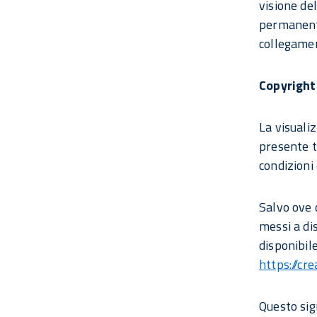
visione de
permanente
collegamen
Copyright
La visualiz
presente t
condizioni 
Salvo ove 
messi a dis
disponibile
https://cr
Questo sig