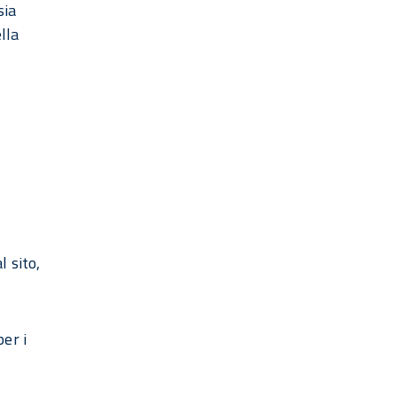
sia
lla
l sito,
er i