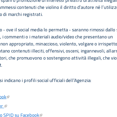
 spam o promozione di interessi privati o di attività illegali
mmessi contenuti che violino il diritto d’autore né l’utiliz
 di marchi registrati.
so - ove il social media lo permetta - saranno rimossi dallo 
st, i commenti o i materiali audio/video che presentano un
 non appropriato, minaccioso, violento, volgare o irrispett
ano contenuti illeciti, offensivi, osceni, ingannevoli, allar
tori, che promuovono o sostengono attività illegali, che vi
t.
si indicano i profili social ufficiali dell’Agenzia:
ook
er
o SPID su Facebook