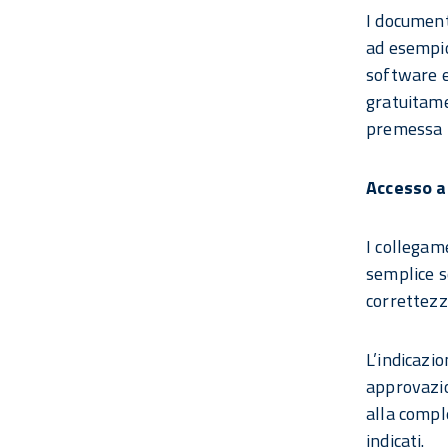
I document
ad esempi
software e
gratuitame
premessa n
Accesso a 
I collegame
semplice se
correttezz
L’indicazi
approvazio
alla compl
indicati.