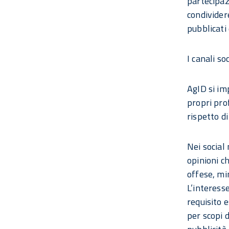
partecipazi
condividere
pubblicati 
I canali s
AgID si im
propri prof
rispetto di
Nei social
opinioni c
offese, mi
L’interesse
requisito 
per scopi d