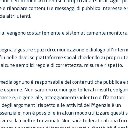
one dei cittadini. Attraverso i propri canali social, AgID pu
 e rilanciare contenuti e messaggi di pubblico interesse e u
da altri utenti.
ocial vengono costantemente e sistematicamente monitorat
pegna a gestire spazi di comunicazione e dialogo all’intern
ili nelle diverse piattaforme social chiedendo ai propri uten
 alcune semplici regole di correttezza, misura e rispetto.
 media ognuno è responsabile dei contenuti che pubblica e 
he esprime. Non saranno comunque tollerati insulti, volgari
nacce e, in generale, atteggiamenti violenti o diffamatori.
 degli argomenti rispetto alle attività dell'Agenzia è un
essenziale: non è possibile in alcun modo utilizzare questi 
iversi da quelli istituzionali. Non sarà tollerata alcuna for