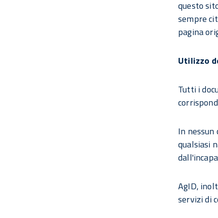
questo sito
sempre cita
pagina ori
Utilizzo 
Tutti i do
corrisponde
In nessun 
qualsiasi 
dall'incapa
AgID, inol
servizi di 