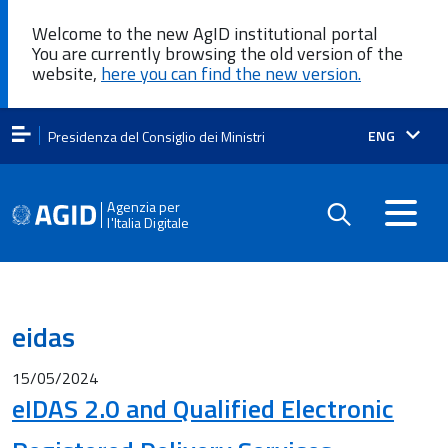
Welcome to the new AgID institutional portal
You are currently browsing the old version of the
website,
here you can find the new version.
Lingua
ENG
Presidenza del Consiglio dei Ministri
attiva:
Agenzia per
l'Italia Digitale
eidas
15/05/2024
eIDAS 2.0 and Qualified Electronic