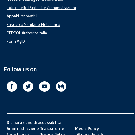
Indice delle Pubbliche Amministrazioni
Appalti innovativi
Fascicolo Sanitario Elettronico
PEPPOL Authority Italia
Form AgID
Follow us on
Facebook
Twitter
Youtube
Medium
Footer
Dichiarazione di accessibilità
Amministrazione Trasparente
Media Policy
Note Legali
Privacy Policy
Mappa del sito