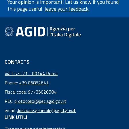
Your opinion is important! Let us know if you found
this page useful,
leave your feedback
.
footer information
CONTACTS
Via Liszt 21 - 00144 Roma
Phone:
+39 06852641
Fiscal code: 97735020584
Fiscal
PEC:
protocollo@pec.agid.gov.it
code:
email:
direzione.generale@agid.gov.it
97
LINK UTILI
73
50