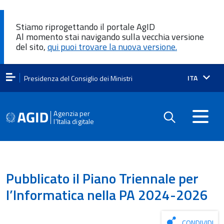
Stiamo riprogettando il portale AgID
Al momento stai navigando sulla vecchia versione
del sito,
qui puoi trovare la nuova versione.
Lingua
ITA
Presidenza del Consiglio dei Ministri
attiva:
Agenzia per
l'Italia digitale
Pubblicato il Piano Triennale per
l’Informatica nella PA 2024-2026
CONDIVIDI