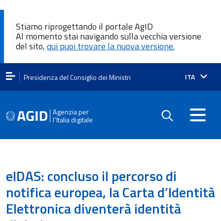
Stiamo riprogettando il portale AgID
Al momento stai navigando sulla vecchia versione
del sito,
qui puoi trovare la nuova versione.
Lingua
ITA
Presidenza del Consiglio dei Ministri
attiva:
Agenzia per
l'Italia digitale
eIDAS: concluso il percorso di
notifica europea, la Carta d’Identità
Elettronica diventerà identità