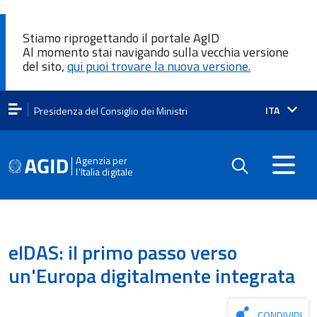
Stiamo riprogettando il portale AgID
Al momento stai navigando sulla vecchia versione
del sito,
qui puoi trovare la nuova versione.
Lingua
ITA
Presidenza del Consiglio dei Ministri
attiva:
Agenzia per
l'Italia digitale
eIDAS: il primo passo verso
un'Europa digitalmente integrata
CONDIVIDI