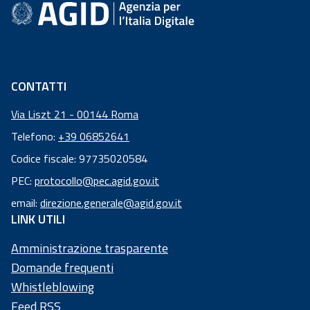
CONTATTI
Via Liszt 21 - 00144 Roma
Telefono:
+39 06852641
Codice fiscale: 97735020584
Codice
PEC:
protocollo@pec.agid.gov.it
fiscale:
email:
direzione.generale@agid.gov.it
97
LINK UTILI
73
50
Amministrazione trasparente
20
Domande frequenti
58
Whistleblowing
4
Feed RSS