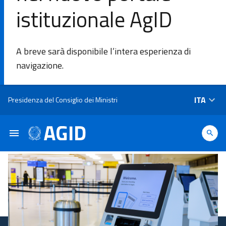
istituzionale AgID
DI
A breve sarà disponibile l’intera esperienza di
L'Agenzia
navigazione.
Ambiti di
Salta al contenuto principale
ITA
Presidenza del Consiglio dei Ministri
intervento
Piattaforme
e
tecnologie
Linee
Guida