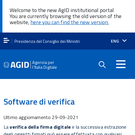
Welcome to the new AgID institutional portal
You are currently browsing the old version of the
website,
here you can find the new version.
Lingua
ENG
Presidenza del Consiglio dei Ministri
attiva:
Agenzia per
l'Italia Digitale
Software di verifica
Ultimo aggiornamento
29-09-2021
La
verifica della firma digitale
e la successiva estrazione
degli oggetti firmati può essere effettuata con qualsiasi